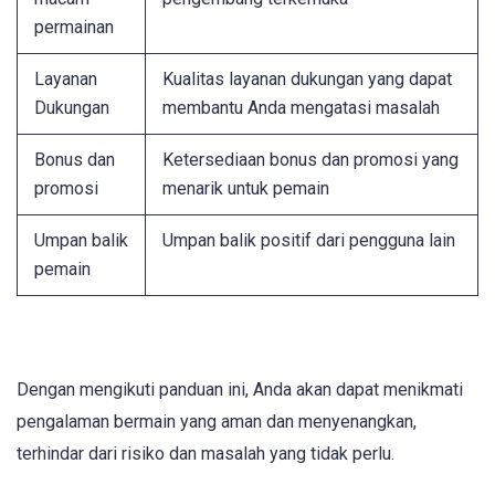
permainan
Layanan
Kualitas layanan dukungan yang dapat
Dukungan
membantu Anda mengatasi masalah
Bonus dan
Ketersediaan bonus dan promosi yang
promosi
menarik untuk pemain
Umpan balik
Umpan balik positif dari pengguna lain
pemain
Dengan mengikuti panduan ini, Anda akan dapat menikmati
pengalaman bermain yang aman dan menyenangkan,
terhindar dari risiko dan masalah yang tidak perlu.