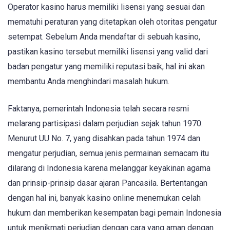
Operator kasino harus memiliki lisensi yang sesuai dan
mematuhi peraturan yang ditetapkan oleh otoritas pengatur
setempat. Sebelum Anda mendaftar di sebuah kasino,
pastikan kasino tersebut memiliki lisensi yang valid dari
badan pengatur yang memiliki reputasi baik, hal ini akan
membantu Anda menghindari masalah hukum.
Faktanya, pemerintah Indonesia telah secara resmi
melarang partisipasi dalam perjudian sejak tahun 1970.
Menurut UU No. 7, yang disahkan pada tahun 1974 dan
mengatur perjudian, semua jenis permainan semacam itu
dilarang di Indonesia karena melanggar keyakinan agama
dan prinsip-prinsip dasar ajaran Pancasila. Bertentangan
dengan hal ini, banyak kasino online menemukan celah
hukum dan memberikan kesempatan bagi pemain Indonesia
untuk menikmati perjudian dengan cara yang aman dengan