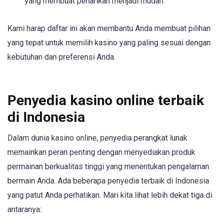
yang membuat penarikan menjadi mudah.
Kami harap daftar ini akan membantu Anda membuat pilihan
yang tepat untuk memilih kasino yang paling sesuai dengan
kebutuhan dan preferensi Anda.
Penyedia kasino online terbaik
di Indonesia
Dalam dunia kasino online, penyedia perangkat lunak
memainkan peran penting dengan menyediakan produk
permainan berkualitas tinggi yang menentukan pengalaman
bermain Anda. Ada beberapa penyedia terbaik di Indonesia
yang patut Anda perhatikan. Mari kita lihat lebih dekat tiga di
antaranya: