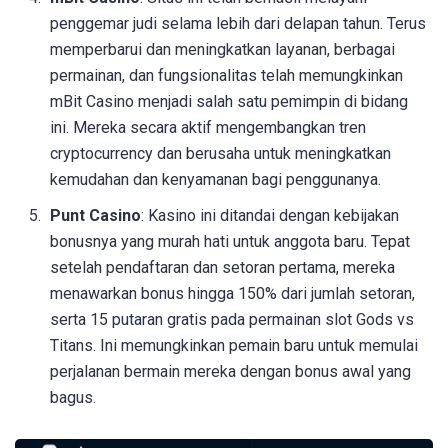
penggemar judi selama lebih dari delapan tahun. Terus
memperbarui dan meningkatkan layanan, berbagai
permainan, dan fungsionalitas telah memungkinkan
mBit Casino menjadi salah satu pemimpin di bidang
ini. Mereka secara aktif mengembangkan tren
cryptocurrency dan berusaha untuk meningkatkan
kemudahan dan kenyamanan bagi penggunanya.
Punt Casino
: Kasino ini ditandai dengan kebijakan
bonusnya yang murah hati untuk anggota baru. Tepat
setelah pendaftaran dan setoran pertama, mereka
menawarkan bonus hingga 150% dari jumlah setoran,
serta 15 putaran gratis pada permainan slot Gods vs
Titans. Ini memungkinkan pemain baru untuk memulai
perjalanan bermain mereka dengan bonus awal yang
bagus.