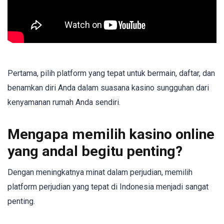
Pertama, pilih platform yang tepat untuk bermain, daftar, dan
benamkan diri Anda dalam suasana kasino sungguhan dari
kenyamanan rumah Anda sendiri.
Mengapa memilih kasino online
yang andal begitu penting?
Dengan meningkatnya minat dalam perjudian, memilih
platform perjudian yang tepat di Indonesia menjadi sangat
penting.