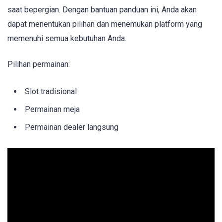
saat bepergian. Dengan bantuan panduan ini, Anda akan
dapat menentukan pilihan dan menemukan platform yang
memenuhi semua kebutuhan Anda.
Pilihan permainan:
Slot tradisional
Permainan meja
Permainan dealer langsung