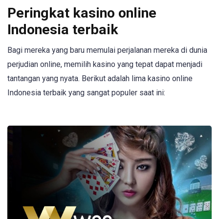
Peringkat kasino online
Indonesia terbaik
Bagi mereka yang baru memulai perjalanan mereka di dunia
perjudian online, memilih kasino yang tepat dapat menjadi
tantangan yang nyata. Berikut adalah lima kasino online
Indonesia terbaik yang sangat populer saat ini: