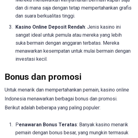
dan di mana saja dengan tetap mempertahankan grafis
dan suara berkualitas tinggi.
Kasino Online Deposit Rendah
: Jenis kasino ini
sangat ideal untuk pemula atau mereka yang lebih
suka bermain dengan anggaran terbatas. Mereka
menawarkan kesempatan untuk mulai bermain dengan
investasi kecil.
Bonus dan promosi
Untuk menarik dan mempertahankan pemain, kasino online
Indonesia menawarkan berbagai bonus dan promosi.
Berikut adalah beberapa yang paling populer:
P
enawaran Bonus Teratas
: Banyak kasino menarik
pemain dengan bonus besar, yang mungkin termasuk