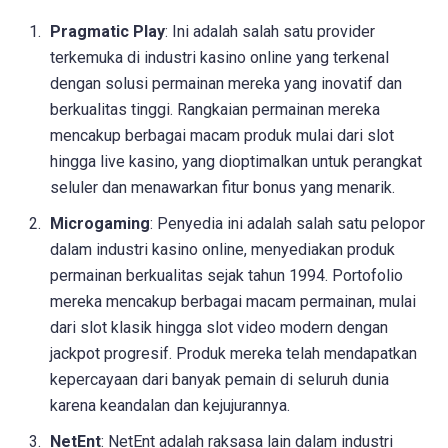
Pragmatic Play
: Ini adalah salah satu provider
terkemuka di industri kasino online yang terkenal
dengan solusi permainan mereka yang inovatif dan
berkualitas tinggi. Rangkaian permainan mereka
mencakup berbagai macam produk mulai dari slot
hingga live kasino, yang dioptimalkan untuk perangkat
seluler dan menawarkan fitur bonus yang menarik.
Microgaming
: Penyedia ini adalah salah satu pelopor
dalam industri kasino online, menyediakan produk
permainan berkualitas sejak tahun 1994. Portofolio
mereka mencakup berbagai macam permainan, mulai
dari slot klasik hingga slot video modern dengan
jackpot progresif. Produk mereka telah mendapatkan
kepercayaan dari banyak pemain di seluruh dunia
karena keandalan dan kejujurannya.
NetEnt
: NetEnt adalah raksasa lain dalam industri