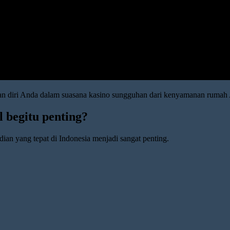
mkan diri Anda dalam suasana kasino sungguhan dari kenyamanan rumah 
 begitu penting?
ian yang tepat di Indonesia menjadi sangat penting.