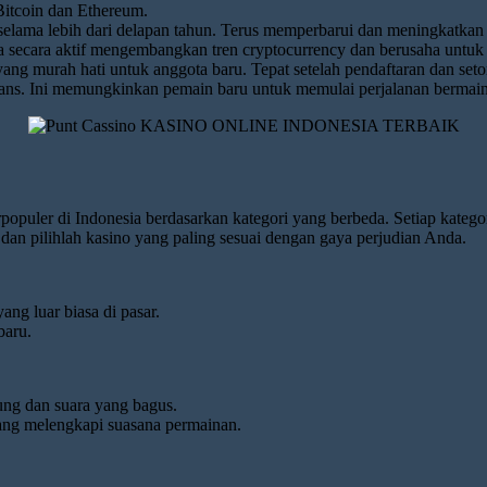
 Bitcoin dan Ethereum.
di selama lebih dari delapan tahun. Terus memperbarui dan meningkatka
eka secara aktif mengembangkan tren cryptocurrency dan berusaha un
 yang murah hati untuk anggota baru. Tepat setelah pendaftaran dan s
 Titans. Ini memungkinkan pemain baru untuk memulai perjalanan berma
rpopuler di Indonesia berdasarkan kategori yang berbeda. Setiap kateg
 dan pilihlah kasino yang paling sesuai dengan gaya perjudian Anda.
ng luar biasa di pasar.
baru.
ng dan suara yang bagus.
yang melengkapi suasana permainan.