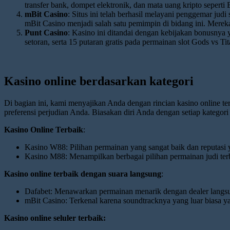
transfer bank, dompet elektronik, dan mata uang kripto seperti
mBit Casino
: Situs ini telah berhasil melayani penggemar ju
mBit Casino menjadi salah satu pemimpin di bidang ini. Mer
Punt Casino
: Kasino ini ditandai dengan kebijakan bonusnya
setoran, serta 15 putaran gratis pada permainan slot Gods vs
Kasino online berdasarkan kategori
Di bagian ini, kami menyajikan Anda dengan rincian kasino online te
preferensi perjudian Anda. Biasakan diri Anda dengan setiap kategori
Kasino Online Terbaik
:
Kasino W88: Pilihan permainan yang sangat baik dan reputasi ya
Kasino M88: Menampilkan berbagai pilihan permainan judi ter
Kasino online terbaik dengan suara langsung
:
Dafabet: Menawarkan permainan menarik dengan dealer langsu
mBit Casino: Terkenal karena soundtracknya yang luar biasa 
Kasino online seluler terbaik: