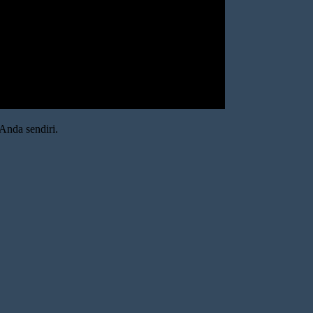
Anda sendiri.