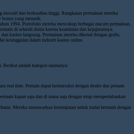
ng inovatif dan berkualitas tinggi. Rangkaian permainan mereka
r bonus yang menarik.
ak tahun 1994. Portofolio mereka mencakup berbagai macam permainan,
 pemain di seluruh dunia karena keandalan dan kejujurannya.
, dan kasino langsung. Permainan mereka dikenal dengan grafis,
ar keunggulan dalam industri kasino online.
. Berikut adalah kategori utamanya:
ra real time. Pemain dapat berinteraksi dengan dealer dan pemain
bermain kapan saja dan di mana saja dengan tetap mempertahankan
 terbatas. Mereka menawarkan kesempatan untuk mulai bermain dengan