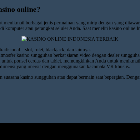
asino online?
apat menikmati berbagai jenis permainan yang mirip dengan yang dit
i komputer atau perangkat seluler Anda. Saat meneliti kasino online In
isional – slot, rolet, blackjack, dan lainnya.
atmosfer kasino sungguhan berkat siaran video dengan dealer sungguha
si untuk ponsel cerdas dan tablet, memungkinkan Anda untuk menikmati
 dimensi yang imersif dengan menggunakan kacamata VR khusus.
akan suasana kasino sungguhan atau dapat bermain saat bepergian. Den