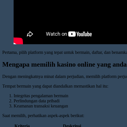
Pertama, pilih platform yang tepat untuk bermain, daftar, dan bena
Mengapa memilih kasino online yang andal
Dengan meningkatnya minat dalam perjudian, memilih platform perjud
Tempat bermain yang dapat diandalkan memastikan hal itu:
Integritas pengalaman bermain
Perlindungan data pribadi
Keamanan transaksi keuangan
Saat memilih, perhatikan aspek-aspek berikut:
Kriteria
Deskripsi