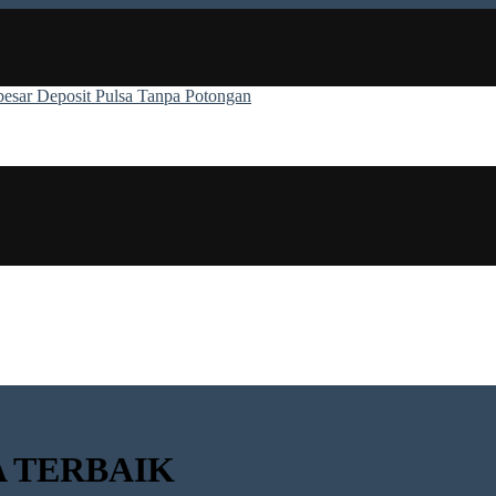
besar Deposit Pulsa Tanpa Potongan
A TERBAIK