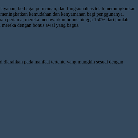
n layanan, berbagai permainan, dan fungsionalitas telah memungkinkan
tuk meningkatkan kemudahan dan kenyamanan bagi penggunanya.
etoran pertama, mereka menawarkan bonus hingga 150% dari jumlah
in mereka dengan bonus awal yang bagus.
ori diarahkan pada manfaat tertentu yang mungkin sesuai dengan