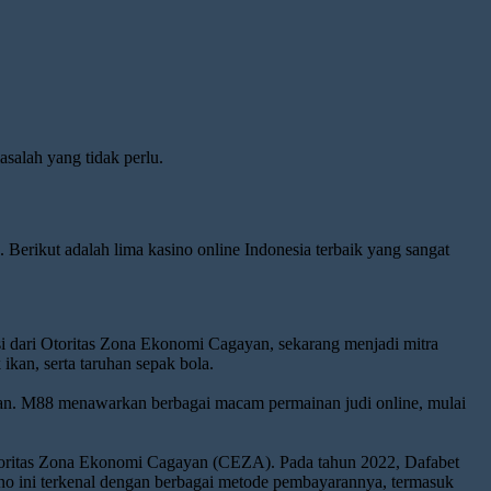
salah yang tidak perlu.
 Berikut adalah lima kasino online Indonesia terbaik yang sangat
nsi dari Otoritas Zona Ekonomi Cagayan, sekarang menjadi mitra
kan, serta taruhan sepak bola.
 Milan. M88 menawarkan berbagai macam permainan judi online, mulai
i Otoritas Zona Ekonomi Cagayan (CEZA). Pada tahun 2022, Dafabet
no ini terkenal dengan berbagai metode pembayarannya, termasuk